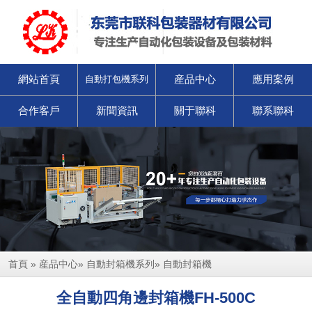
網站首頁
産品中心
應用案例
自動打包機系列
合作客戶
新聞資訊
關于聯科
聯系聯科
首頁
»
産品中心
»
自動封箱機系列
»
自動封箱機
全自動四角邊封箱機FH-500C