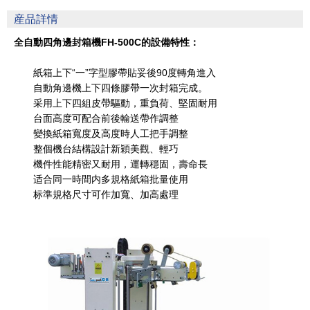
産品詳情
全自動四角邊封箱機FH-500C的設備特性：
紙箱上下“一”字型膠帶貼妥後90度轉角進入
自動角邊機上下四條膠帶一次封箱完成。
采用上下四組皮帶驅動，重負荷、堅固耐用
台面高度可配合前後輸送帶作調整
變換紙箱寬度及高度時人工把手調整
整個機台結構設計新穎美觀、輕巧
機件性能精密又耐用，運轉穩固，壽命長
适合同一時間内多規格紙箱批量使用
标準規格尺寸可作加寬、加高處理