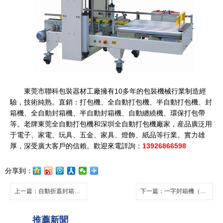
東莞市聯科包裝器材工廠擁有10多年的包裝機械行業制造經
驗，技術純熟。直銷：打包機、全自動打包機、半自動打包機、封
箱機、全自動封箱機、半自動封箱機、自動纏繞機、環保打包帶
等。老牌東莞全自動打包機和深圳全自動打包機廠家，産品廣泛用
于電子、家電、玩具、五金、家具、燈飾、紙品等行業。實力雄
厚，深受廣大客戶的信賴。歡迎來電詳詢：
13926866598
分享到：
上一篇
：自動折蓋封箱打包一體機FC500+LK301
下一篇
：一字封箱機（四驅動）FD-500
推薦新聞