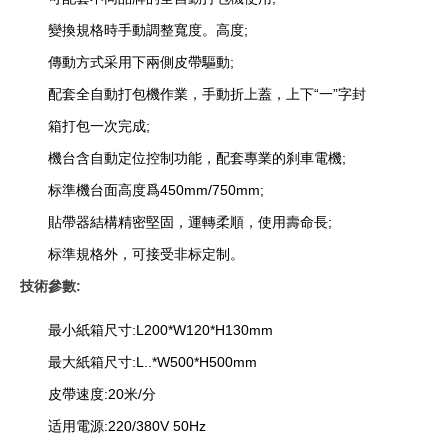
變換規格時手動調整寬度。高度;
傳動方式采用下兩側皮帶驅動;
配套全自動打包機作業，手動折上蓋，上下“一”字封
箱打包一次完成;
機台含自動定位控制功能，配套專業的刹車電機;
标準機台面高度爲450mm/750mm;
貼帶器結構精密堅固，運轉柔順，使用壽命長;
标準規格外，可接受非标定制。
技術參數:
最小紙箱尺寸:L200*W120*H130mm
最大紙箱尺寸:L..*W500*H500mm
皮帶速度:20米/分
适用電源:220/380V 50Hz