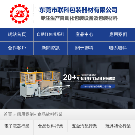
網站首頁
産品中心
應用案例
自動打包機系列
合作客戶
新聞資訊
關于聯科
聯系聯科
首頁
»
應用案例
»
食品飲料行業
電子電器行業
食品飲料行業
五金汽配行業
玩具禮盒行業